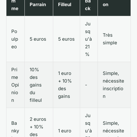
m
ba
Parrain
Filleul
on
me
ck
Ju
Po
sq
Très
ulp
5 euros
5 euros
u'à
simple
eo
21
%
Pri
10%
1 euro
Simple,
me
des
+ 10%
nécessite
Opi
gains
-
des
inscriptio
nio
du
gains
n
n
filleul
Ju
2 euros
Ba
sq
Simple,
+ 10%
nky
1 euro
u'à
nécessite
des