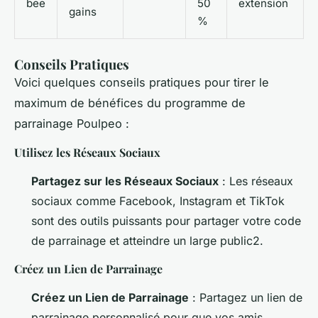
bee
50
extension
gains
%
Conseils Pratiques
Voici quelques conseils pratiques pour tirer le
maximum de bénéfices du programme de
parrainage Poulpeo :
Utilisez les Réseaux Sociaux
Partagez sur les Réseaux Sociaux
: Les réseaux
sociaux comme Facebook, Instagram et TikTok
sont des outils puissants pour partager votre code
de parrainage et atteindre un large public2.
Créez un Lien de Parrainage
Créez un Lien de Parrainage
: Partagez un lien de
parrainage personnalisé pour que vos amis