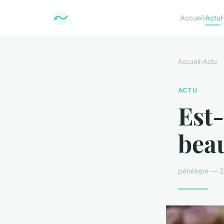
Accueil
Actu
Accueil
›
Actu
ACTU
Est-
bea
pénélope — 2