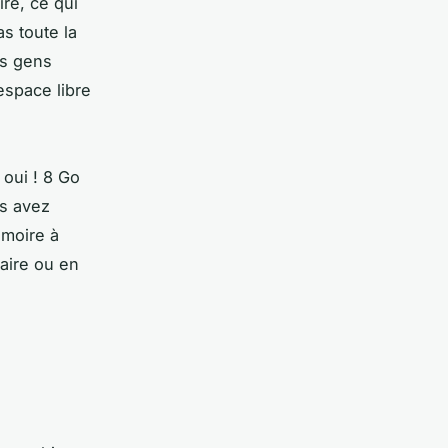
re, ce qui
as toute la
es gens
espace libre
oui ! 8 Go
us avez
émoire à
aire ou en