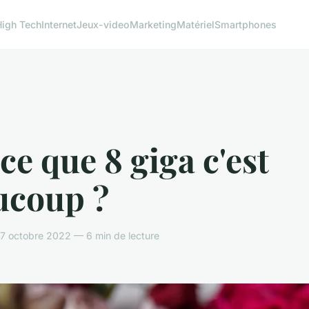
High Tech
Internet
Jeux-video
Marketing
Matériel
Smartphones
ce que 8 giga c'est
ucoup ?
7 octobre 2022 — 6 min de lecture