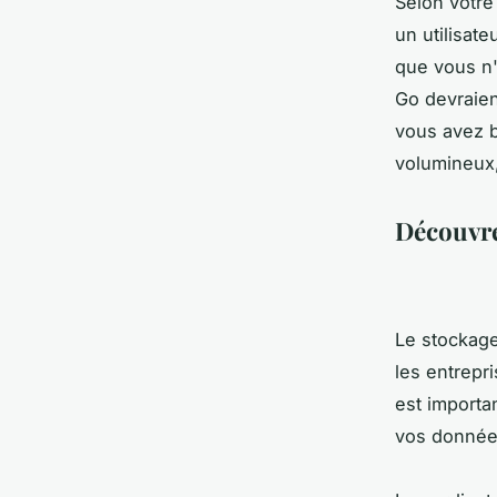
Selon votre 
un utilisat
que vous n'
Go devraien
vous avez b
volumineux,
Découvrez
Le stockage
les entrepr
est importa
vos données