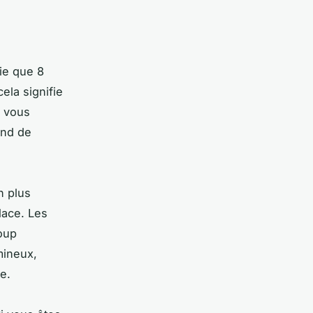
fie que 8
ela signifie
i vous
end de
n plus
lace. Les
oup
mineux,
e.