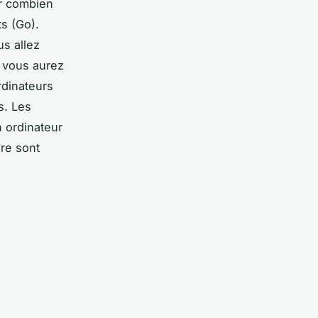
ir combien
s (Go).
s allez
, vous aurez
rdinateurs
s. Les
 ordinateur
re sont