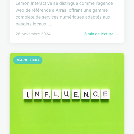
Lemon Interactive se distingue comme l'agence
web de référence à Arras, offrant une gamme
complète de services numériques adaptés aux
besoins locaux. ...
28 novembre 2024
6 min de lecture →
MARKETING