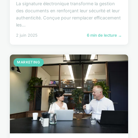
La signature électronique transforme la gestion
des documents en renforçant leur sécurité et leur
authenticité. Conçue pour remplacer efficacement
les...
2 juin 2025
6 min de lecture →
MARKETING