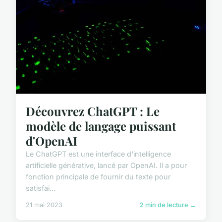
Découvrez ChatGPT : Le
modèle de langage puissant
d'OpenAI
Le ChatGPT est une interface d'intelligence
artificielle générative, lancé par OpenAI. Il a pour
fonction principale de fournir du texte pour
satisfai...
21 mai 2023
2 min de lecture →