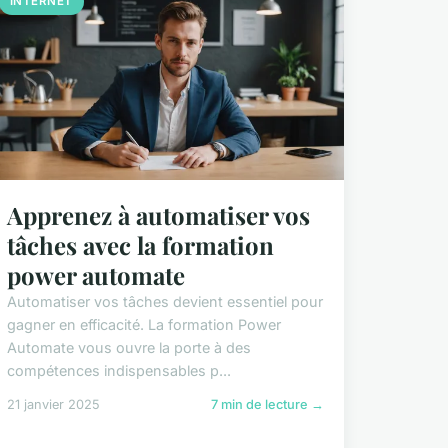
INTERNET
Apprenez à automatiser vos
tâches avec la formation
power automate
Automatiser vos tâches devient essentiel pour
gagner en efficacité. La formation Power
Automate vous ouvre la porte à des
compétences indispensables p...
21 janvier 2025
7 min de lecture →