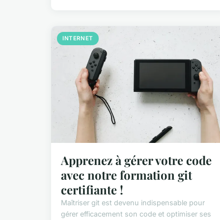
INTERNET
Apprenez à gérer votre code
avec notre formation git
certifiante !
Maîtriser git est devenu indispensable pour
gérer efficacement son code et optimiser ses