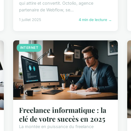
qui attire et convertit. Octolio, agence
partenaire de Webflow, se...
1 juillet 2025
4 min de lecture →
INTERNET
Freelance informatique : la
clé de votre succès en 2025
La montée en puissance du freelance