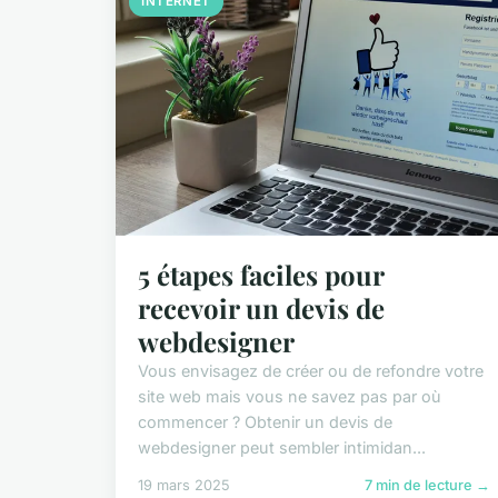
INTERNET
5 étapes faciles pour
recevoir un devis de
webdesigner
Vous envisagez de créer ou de refondre votre
site web mais vous ne savez pas par où
commencer ? Obtenir un devis de
webdesigner peut sembler intimidan...
19 mars 2025
7 min de lecture →