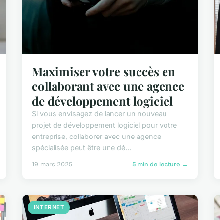
Maximiser votre succès en
collaborant avec une agence
de développement logiciel
Si vous envisagez de lancer un nouveau
projet de développement logiciel pour votre
entreprise, collaborer avec une agence
spécialisée peut être une dé...
19 mars 2025
5 min de lecture →
INTERNET