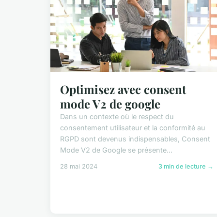
Optimisez avec consent
mode V2 de google
Dans un contexte où le respect du
consentement utilisateur et la conformité au
RGPD sont devenus indispensables, Consent
Mode V2 de Google se présente...
28 mai 2024
3 min de lecture →