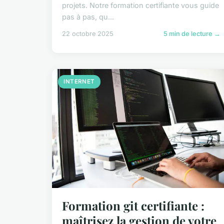
projets. Notre formation certifiante vous guide
pas à pas, qu...
22 octobre 2025
5 min de lecture →
INTERNET
Formation git certifiante :
maîtrisez la gestion de votre