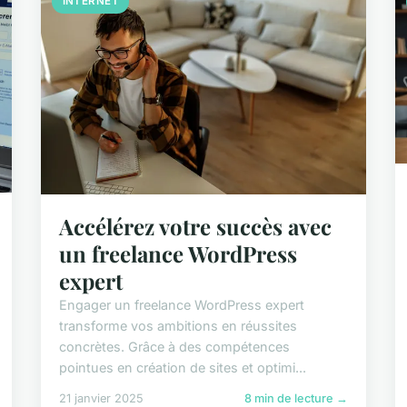
INTERNET
Accélérez votre succès avec
un freelance WordPress
expert
Engager un freelance WordPress expert
transforme vos ambitions en réussites
concrètes. Grâce à des compétences
pointues en création de sites et optimi...
21 janvier 2025
8 min de lecture →