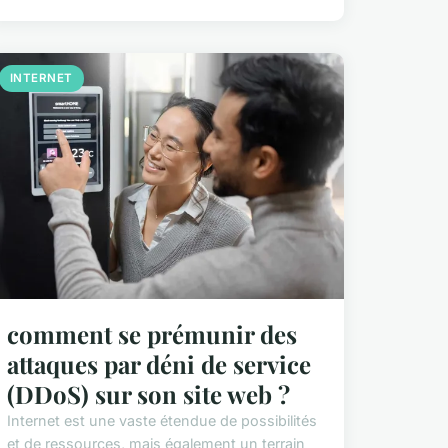
INTERNET
comment se prémunir des
attaques par déni de service
(DDoS) sur son site web ?
Internet est une vaste étendue de possibilités
et de ressources, mais également un terrain