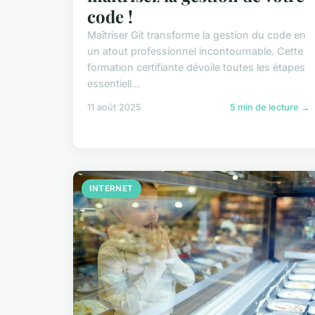
code !
Maîtriser Git transforme la gestion du code en
un atout professionnel incontournable. Cette
formation certifiante dévoile toutes les étapes
essentiell...
11 août 2025
5 min de lecture →
INTERNET