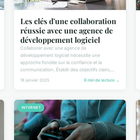
Les clés d'une collaboration
réussie avec une agence de
développement logiciel
Collaborer avec une agence de
développement logiciel nécessite une
approche fondée sur la confiance et la
communication. Établir des objectifs clairs,...
18 janvier 2025
6 min de lecture →
INTERNET