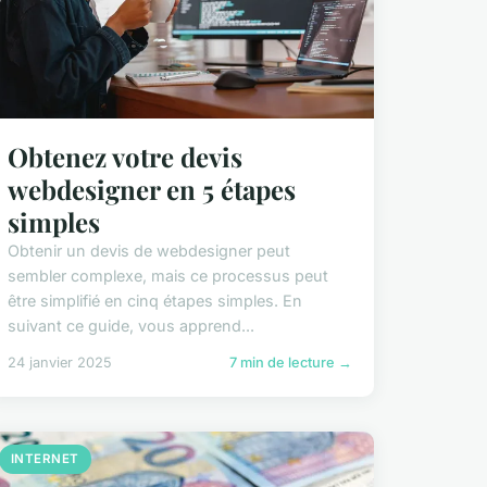
Obtenez votre devis
webdesigner en 5 étapes
simples
Obtenir un devis de webdesigner peut
sembler complexe, mais ce processus peut
être simplifié en cinq étapes simples. En
suivant ce guide, vous apprend...
24 janvier 2025
7 min de lecture →
INTERNET