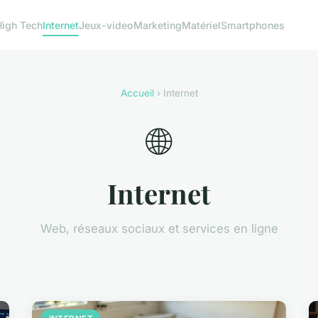
High Tech
Internet
Jeux-video
Marketing
Matériel
Smartphones
Accueil
› Internet
🌐
Internet
Web, réseaux sociaux et services en ligne